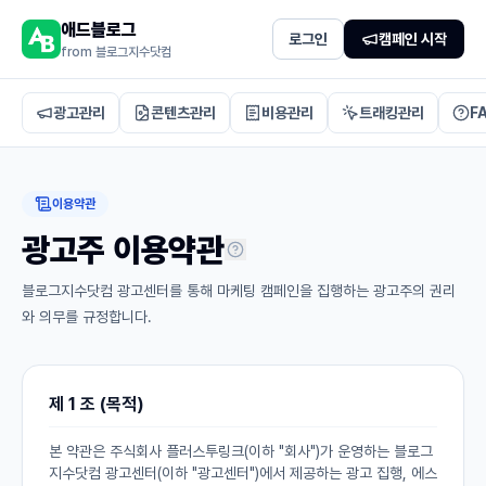
애드블로그
로그인
캠페인 시작
from 블로그지수닷컴
광고관리
콘텐츠관리
비용관리
트래킹관리
F
이용약관
광고주 이용약관
블로그지수닷컴 광고센터를 통해 마케팅 캠페인을 집행하는 광고주의 권리
와 의무를 규정합니다.
제 1 조 (목적)
본 약관은 주식회사 플러스투링크(이하 "회사")가 운영하는 블로그
지수닷컴 광고센터(이하 "광고센터")에서 제공하는 광고 집행, 에스