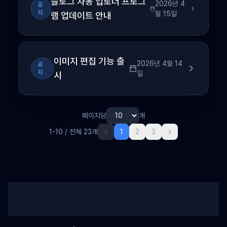
블로그 자동 업로더 프로그
2026년 4
공
지
월 15일
램 업데이트 안내
이미지 편집 기능 출
2026년 4월 14
공
지
일
시
페이지당
개
1
-
10
/ 전체
23
개
1
2
3