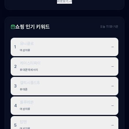
바로보기
쇼핑 인기 키워드
오늘 11:59 기준
유니클로
1
여성의류
케이스티파이
2
휴대폰액세서리
갤럭시폴드8
3
휴대폰
룰루레몬
4
여성의류
탑텐
5
여성의류