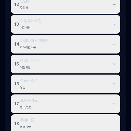
반클리프
12
주얼리
이동식에어컨
13
계절가전
파라다이스그레인
14
다이어트식품
벽걸이에어컨
15
계절가전
선풍기조끼
16
등산
포켓몬카드
17
완구/인형
루이비통
18
여성가방