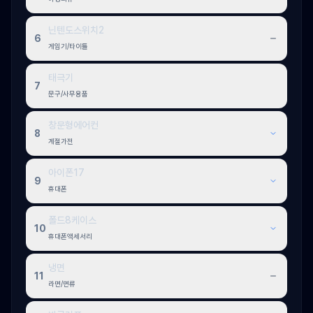
닌텐도스위치2
6
게임기/타이틀
태극기
7
문구/사무용품
창문형에어컨
8
계절가전
아이폰17
9
휴대폰
폴드8케이스
10
휴대폰액세서리
냉면
11
라면/면류