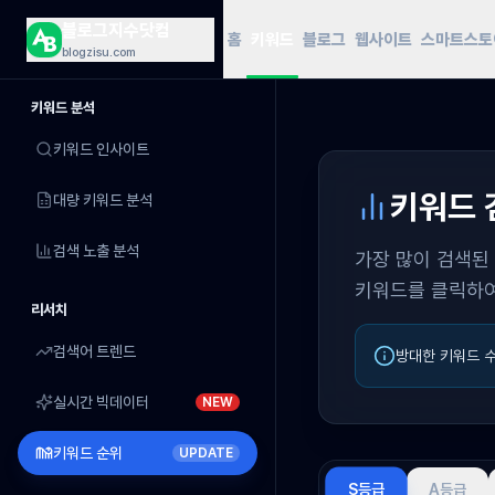
블로그지수닷컴
홈
키워드
블로그
웹사이트
스마트스토
blogzisu.com
키워드 분석
키워드 인사이트
키워드 
대량 키워드 분석
검색 노출 분석
가장 많이 검색된
키워드를 클릭하여
리서치
검색어 트렌드
방대한 키워드 
실시간 빅데이터
NEW
키워드 순위
UPDATE
S등급
A등급