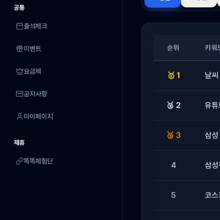
공통
출석체크
순위
키워
이벤트
요금제
🥇 1
날씨
공지사항
🥈 2
유튜
마이페이지
🥉 3
삼성
제휴
똑똑체험단
4
삼성
5
코스